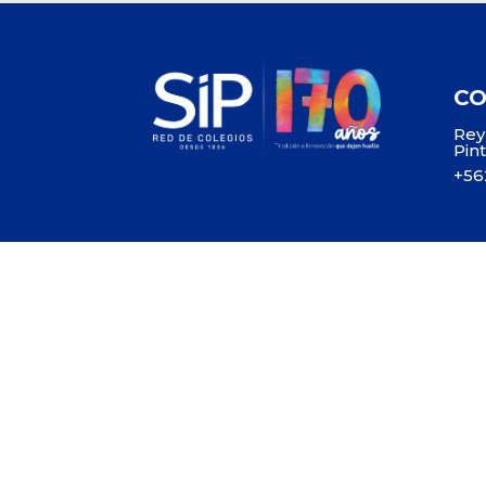
C
Rey
Pin
+56