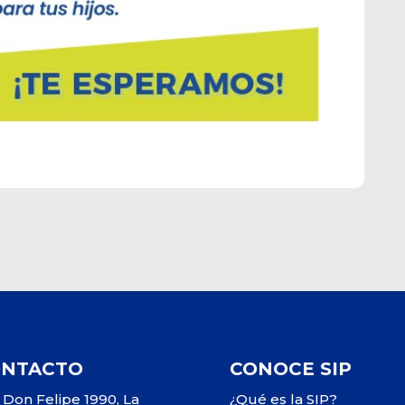
ONTACTO
CONOCE SIP
 Don Felipe 1990, La
¿Qué es la SIP?